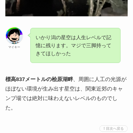
いかり潟の星空は人生レベルで記
憶に残ります。マジで三脚持って
マイキー
きてほしかった
標高837メートルの桧原湖畔
、周囲に人工の光源が
ほぼない環境が生み出す星空は、関東近郊のキャ
ンプ場では絶対に味わえないレベルのものでし
た。
⇧ 目次へ戻る