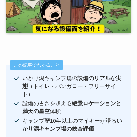
この記事でわかること
いかり潟キャンプ場の
設備のリアルな実
態
（トイレ・バンガロー・フリーサイ
ト）
設備の古さを超える
絶景ロケーションと
満天の星空
体験
キャンプ歴10年以上のマイキーが語る
い
かり潟キャンプ場の総合評価