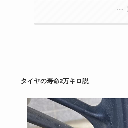
タイヤの寿命2万キロ説