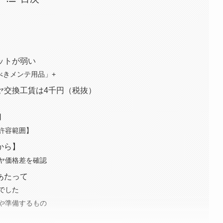
ットが弱い
べきメンテ用品」+
ヤ交換工賃は4千円（税抜）
】
許容範囲】
から】
ヤ価格差を確認
あたって
でした
や準備するもの