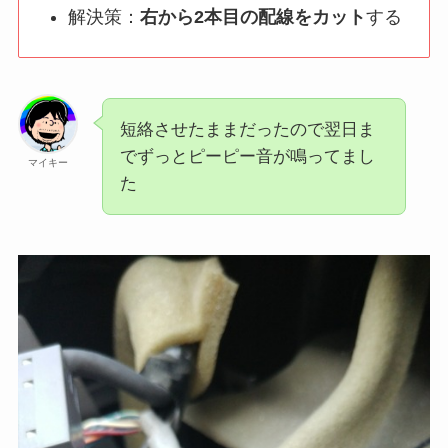
解決策：
右から2本目の配線をカット
する
短絡させたままだったので翌日ま
でずっとピーピー音が鳴ってまし
マイキー
た