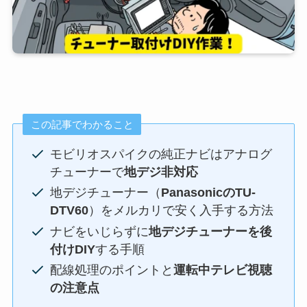
この記事でわかること
モビリオスパイクの純正ナビはアナログ
チューナーで
地デジ非対応
地デジチューナー（
PanasonicのTU-
DTV60
）をメルカリで安く入手する方法
ナビをいじらずに
地デジチューナーを後
付けDIY
する手順
配線処理のポイントと
運転中テレビ視聴
の注意点