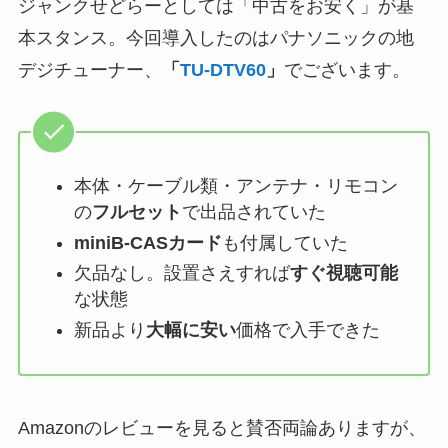
ジャンクせどらーとしては「中古をお安く」が基
本スタンス。今回導入したのはパナソニックの地
デジチューナー、
「
TU-DTV60
」
でございます。
本体・ケーブル類・アンテナ・リモコン
の
フルセット
で出品されていた
miniB-CASカード
も付属していた
欠品なし。設置さえすれば
すぐ視聴可能
な状態
新品より
大幅に安い
価格で入手できた
Amazonのレビューを見ると賛否両論ありますが、