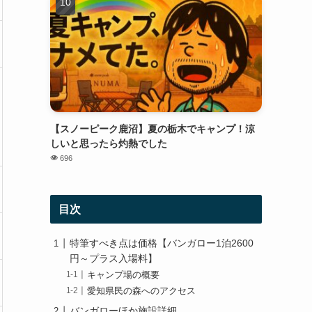
【スノーピーク鹿沼】夏の栃木でキャンプ！涼
しいと思ったら灼熱でした
696
目次
特筆すべき点は価格【バンガロー1泊2600
円～プラス入場料】
キャンプ場の概要
愛知県民の森へのアクセス
バンガローほか施設詳細