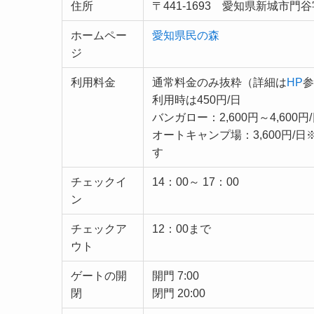
住所
〒441-1693 愛知県新城市門谷
ホームペー
愛知県民の森
ジ
利用料金
通常料金のみ抜粋（詳細は
HP
参
利用時は450円/日
バンガロー：2,600円～4,600円
オートキャンプ場：3,600円/
す
チェックイ
14：00～ 17：00
ン
チェックア
12：00まで
ウト
ゲートの開
開門 7:00
閉
閉門 20:00