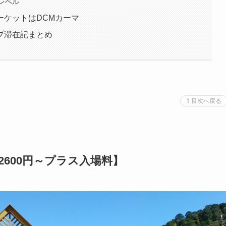
レベル
ーケットはDCMカーマ
プ滞在記まとめ
⇧ 目次へ戻る
600円～プラス入場料】