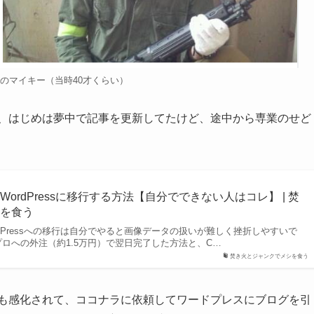
のマイキー（当時40才くらい）
て、はじめは夢中で記事を更新してたけど、途中から専業のせど
ordPressに移行する方法【自分でできない人はコレ】 | 焚
シを食う
dPressへの移行は自分でやると画像データの扱いが難しく挫折しやすいで
ロへの外注（約1.5万円）で翌日完了した方法と、C…
焚き火とジャンクでメシを食う
分も感化されて、ココナラに依頼してワードプレスにブログを引