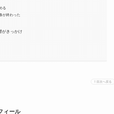
める
春が終わった
鬱がきっかけ
⇧ 目次へ戻る
フィール