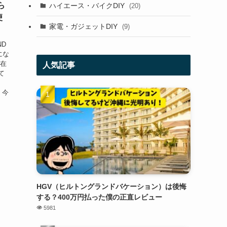
ら
ハイエース・バイクDIY
(20)
便
家電・ガジェットDIY
(9)
ND
にな
滞在
人気記事
て
l 今
HGV（ヒルトングランドバケーション）は後悔
する？400万円払った僕の正直レビュー
5981