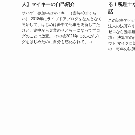
人】マイキーの自己紹介
る！税理士
話
サバゲー参加中のマイキー（当時40才くら
い） 2018年にライブドアブログをなんとなく
この記事でわか
開始して、はじめは夢中で記事を更新してた
法人の決算をす
けど、途中から専業のせどらーになってブロ
ゼロなら難易度
グのことは放置。 その後2021年に友人がブロ
功） 決算書の
グをはじめたのに自分も感化されて、コ...
ウド マイクロ
の、毎年の決算