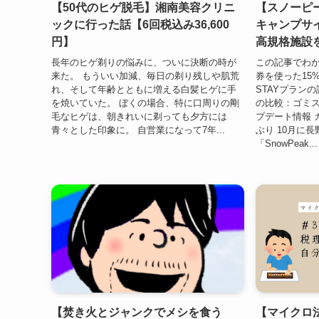
【50代のヒゲ脱毛】湘南美容クリニ
【スノーピ
ックに行った話【6回税込み36,600
キャンプサイ
円】
高規格施設
長年のヒゲ剃りの悩みに、ついに決断の時が
この記事でわか
来た。 もういい加減、毎日の剃り残しや肌荒
券を使った15
れ、そして年齢とともに増える白髪ヒゲに手
STAYプランの
を焼いていた。 ぼくの場合、特に口周りの剛
の比較：ゴミ
毛なヒゲは、朝きれいに剃っても夕方には
プデート情報 
青々とした印象に。 自営業になって7年...
ぶり 10月に
「SnowPeak...
【焚き火とジャンクでメシを食う
【マイクロ