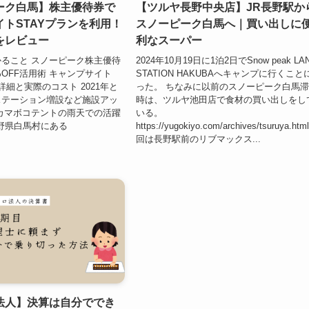
ーク白馬】株主優待券で
【ツルヤ長野中央店】JR長野駅か
トSTAYプランを利用！
スノーピーク白馬へ｜買い出しに
をレビュー
利なスーパー
ること スノーピーク株主優待
2024年10月19日に1泊2日でSnow peak LA
%OFF活用術 キャンプサイト
STATION HAKUBAへキャンプに行くこと
詳細と実際のコスト 2021年と
った。 ちなみに以前のスノーピーク白馬
ステーション増設など施設アッ
時は、ツルヤ池田店で食材の買い出しをし
カマボコテントの雨天での活躍
いる。
長野県白馬村にある
https://yugokiyo.com/archives/tsuruya.htm
回は長野駅前のリブマックス...
法人】決算は自分ででき