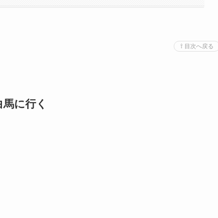
⇧ 目次へ戻る
白馬に行く