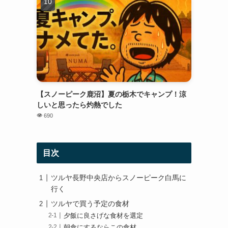
【スノーピーク鹿沼】夏の栃木でキャンプ！涼
しいと思ったら灼熱でした
690
目次
ツルヤ長野中央店からスノーピーク白馬に
行く
ツルヤで買う予定の食材
夕飯に良さげな食材を選定
朝食にするならこの食材