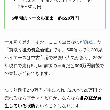
任意保険（年間5〜6万円 × 5年）：約
25〜30万円
5年間のトータル支出：約520万円
一見高く見えますが、ここで重要なのが
前述
した
「買取り後の資産価値」
です。5年落ちでも200系
ハイエースは中古市場で根強い人気があり、2026
年現在で走行5万km前後の車両だと
300万円前後
で
の売却が期待できます。
つまり残価270万円で手に入れて270〜320万円で
売れるならプラマイゼロか、なんなら
含み益が発
生している状態
ということになります。