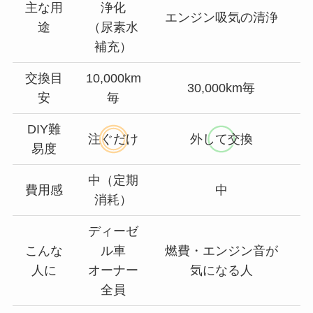
主な用
浄化
エンジン吸気の清浄
途
（尿素水
補充）
交換目
10,000km
30,000km毎
安
毎
DIY難
注ぐだけ
外して交換
易度
中（定期
費用感
中
消耗）
ディーゼ
こんな
ル車
燃費・エンジン音が
人に
オーナー
気になる人
全員